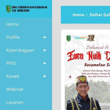
Home
Daftar Gal
Home
Profile
Kelembagaan
PPID
Korwil
Webinar
Previous
Layanan